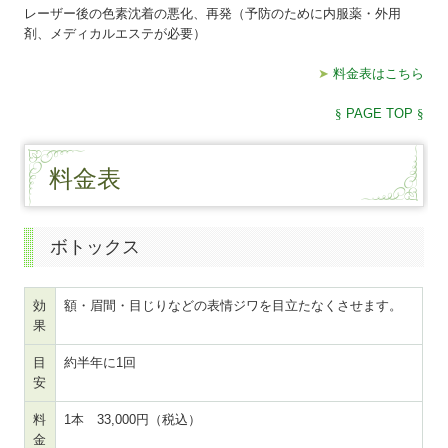
レーザー後の色素沈着の悪化、再発（予防のために内服薬・外用
剤、メディカルエステが必要）
➤
料金表はこちら
§
PAGE TOP
§
料金表
ボトックス
効
額・眉間・目じりなどの表情ジワを目立たなくさせます。
果
目
約半年に1回
安
料
1本 33,000円（税込）
金