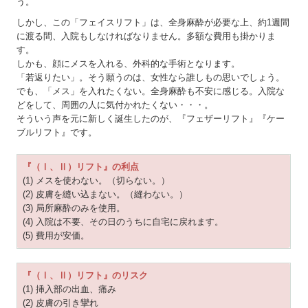
う。
しかし、この「フェイスリフト」は、全身麻酔が必要な上、約1週間
に渡る間、入院もしなければなりません。多額な費用も掛かりま
す。
しかも、顔にメスを入れる、外科的な手術となります。
「若返りたい」。そう願うのは、女性なら誰しもの思いでしょう。
でも、「メス」を入れたくない。全身麻酔も不安に感じる。入院な
どをして、周囲の人に気付かれたくない・・・。
そういう声を元に新しく誕生したのが、『フェザーリフト』『ケー
ブルリフト』です。
『（Ⅰ、Ⅱ）リフト』の利点
(1) メスを使わない。（切らない。）
(2) 皮膚を縫い込まない。（縫わない。）
(3) 局所麻酔のみを使用。
(4) 入院は不要、その日のうちに自宅に戻れます。
(5) 費用が安価。
『
（Ⅰ、Ⅱ）
リフト』のリスク
(1) 挿入部の出血、痛み
(2) 皮膚の引き攣れ