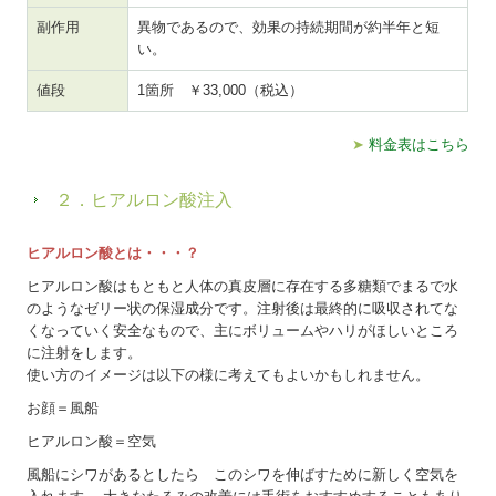
副作用
異物であるので、効果の持続期間が約半年と短
い。
値段
1箇所 ￥33,000（税込）
➤
料金表はこちら
２．ヒアルロン酸注入
ヒアルロン酸とは・・・？
ヒアルロン酸はもともと人体の真皮層に存在する多糖類でまるで水
のようなゼリー状の保湿成分です。注射後は最終的に吸収されてな
くなっていく安全なもので、主にボリュームやハリがほしいところ
に注射をします。
使い方のイメージは以下の様に考えてもよいかもしれません。
お顔＝風船
ヒアルロン酸＝空気
風船にシワがあるとしたら このシワを伸ばすために新しく空気を