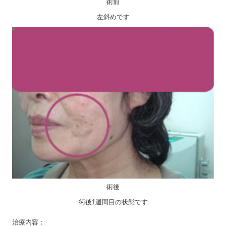
術前
左斜めです
術後
術後1週間目の状態です
治療内容：