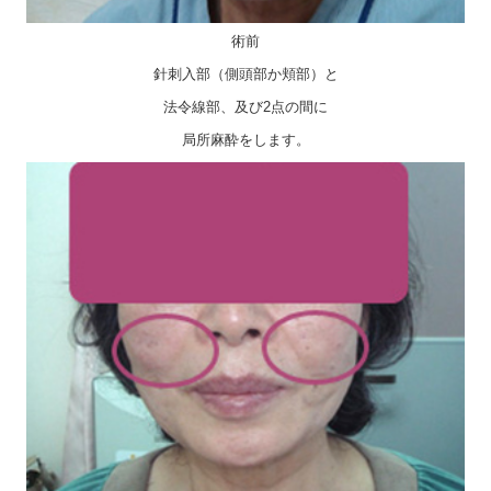
術前
針刺入部（側頭部か頬部）と
法令線部、及び2点の間に
局所麻酔をします。