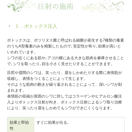
１．ボトックス注入
ボトックスは、ボツリヌス菌と呼ばれる細菌が産生する7種類の毒素
のうちA型毒素のみを精製したもので､安定性が有り､効果が高いと
いわれています。
シワの近くにある筋や､アゴの横にある大きな筋肉を麻痺させること
で､シワを取ったり､顔を小さく見せたりすることができます。
目尻や眉間のシワは、笑ったり、眉をしかめたりする際に表情筋が
収縮し、表情をつくることによって生じます。
そのような筋肉の動きが繰り返されることによって、深いシワが刻
まれます。
表情筋の収縮が原因のシワに対してはコラーゲンやヒアルロン酸注
入よりボトックス注射が向き、ボトックス注射によるシワ取り治療
により、笑ったり眉をしかめてもシワができにくくなります。
効果と即効
すぐに効果が出る。
性