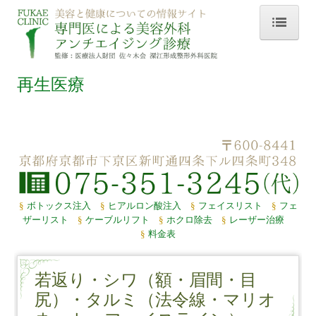
ホーム
再生医療
診療案内
美容外科
アンチエイジング
若返り・シワ・タルミ
§
ボトックス注入
§
ヒアルロン酸注入
§
フェイスリスト
§
フェ
プラセンタ
ザーリスト
§
ケーブルリフト
§
ホクロ除去
§
レーザー治療
§
料金表
医院紹介
診療時間・アクセス
若返り・シワ（額・眉間・目
尻）・タルミ（法令線・マリオ
お問合せ