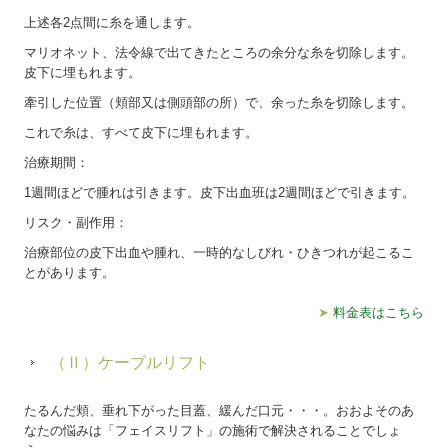
上述各2点間に糸を通します。
マリオネット、法令線で出てきたところの余分な糸を切除します。
皮下に埋もれます。
牽引した位置（頬部又は側頭部の所）で、余った糸を切除します。
これで糸は、すべて皮下に埋もれます。
治療期間：
1週間ほどで腫れは引きます。皮下出血班は2週間ほどで引きます。
リスク・副作用：
治療部位の皮下出血や腫れ、一時的なしびれ・ひきつれが起こるこ
とがあります。
➤
料金表はこちら
（Ⅱ）ケーブルリフト
たるんだ頬、垂れ下がった目蓋、緩んだ口元・・・。おおよそのあ
なたの悩みは「フェイスリフト」の施術で解決されることでしょ